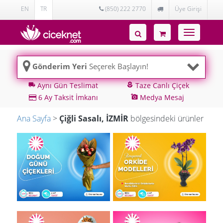
EN
TR
(850) 222 2770
Üye Girişi
Toggle
navigatio
Gönderim Yeri
Seçerek Başlayın!
Aynı Gün Teslimat
Taze Canlı Çiçek
local_shipping
local_florist
6 Ay Taksit İmkanı
Medya Mesaj
add_a_photo
Ana Sayfa
>
Çiğli Sasalı, İZMİR
bölgesindeki ürünler