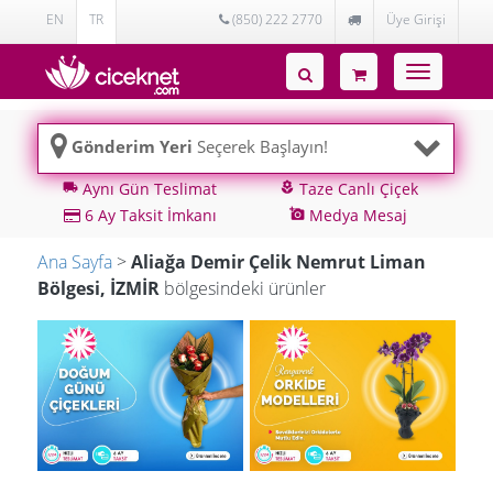
EN
TR
(850) 222 2770
Üye Girişi
Toggle
navigatio
Gönderim Yeri
Seçerek Başlayın!
Aynı Gün Teslimat
Taze Canlı Çiçek
local_shipping
local_florist
6 Ay Taksit İmkanı
Medya Mesaj
add_a_photo
Ana Sayfa
>
Aliağa Demir Çelik Nemrut Liman
Bölgesi, İZMİR
bölgesindeki ürünler