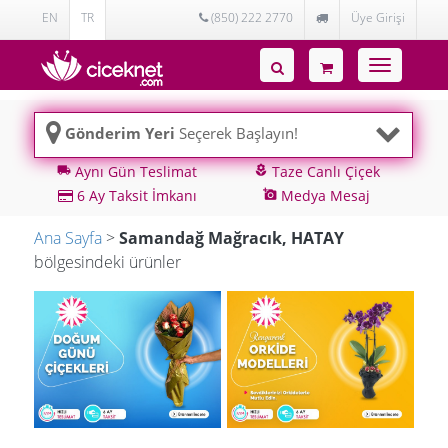
EN
TR
(850) 222 2770
Üye Girişi
Toggle
navigatio
Gönderim Yeri
Seçerek Başlayın!
Aynı Gün Teslimat
Taze Canlı Çiçek
local_shipping
local_florist
6 Ay Taksit İmkanı
Medya Mesaj
add_a_photo
Ana Sayfa
>
Samandağ Mağracık, HATAY
bölgesindeki ürünler