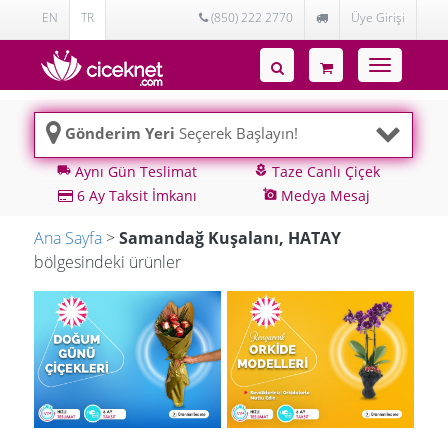
EN
TR
(850) 222 2770
Üye Girişi
Toggle
navigatio
Gönderim Yeri
Seçerek Başlayın!
Aynı Gün Teslimat
Taze Canlı Çiçek
local_shipping
local_florist
6 Ay Taksit İmkanı
Medya Mesaj
add_a_photo
Ana Sayfa
>
Samandağ Kuşalanı, HATAY
bölgesindeki ürünler