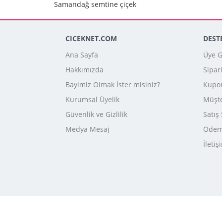
Samandağ semtine çiçek
CICEKNET.COM
DEST
Ana Sayfa
Üye Gi
Hakkımızda
Sipar
Bayimiz Olmak İster misiniz?
Kupo
Kurumsal Üyelik
Müşte
Güvenlik ve Gizlilik
Satış
Medya Mesaj
Ödeme
İletiş