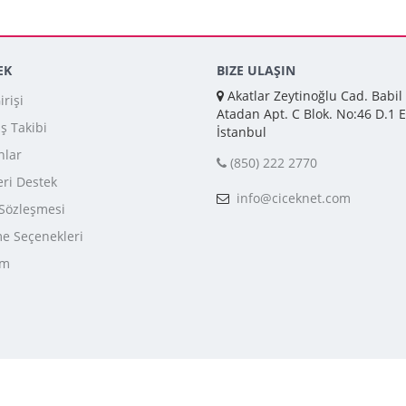
EK
BIZE ULAŞIN
Akatlar Zeytinoğlu Cad. Babil
rişi
Atadan Apt. C Blok. No:46 D.1 E
iş Takibi
İstanbul
nlar
(850) 222 2770
ri Destek
info@ciceknet.com
 Sözleşmesi
 Seçenekleri
im