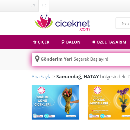
EN
TR
✿ ÇİÇEK
🎈 BALON
✹ ÖZEL TASARIM
Gönderim Yeri
Seçerek Başlayın!
Ana Sayfa
>
Samandağ, HATAY
bölgesindeki ü