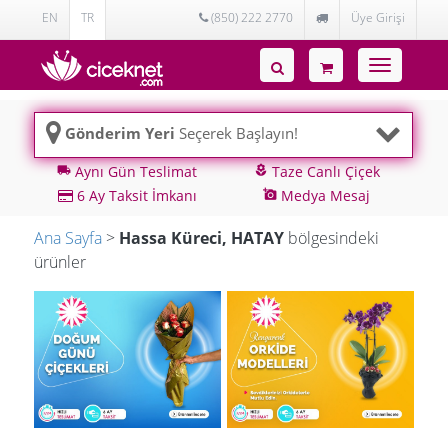
EN
TR
(850) 222 2770
Üye Girişi
Toggle
navigatio
Gönderim Yeri
Seçerek Başlayın!
Aynı Gün Teslimat
Taze Canlı Çiçek
local_shipping
local_florist
6 Ay Taksit İmkanı
Medya Mesaj
add_a_photo
Ana Sayfa
>
Hassa Küreci, HATAY
bölgesindeki
ürünler