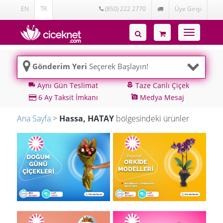
EN
TR
(850) 222 2770
Üye Girişi
Toggle
navigatio
Gönderim Yeri
Seçerek Başlayın!
Aynı Gün Teslimat
Taze Canlı Çiçek
local_shipping
local_florist
6 Ay Taksit İmkanı
Medya Mesaj
add_a_photo
Ana Sayfa
>
Hassa, HATAY
bölgesindeki ürünler