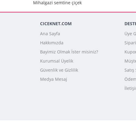
Mihalgazi semtine çiçek
CICEKNET.COM
DEST
Ana Sayfa
Üye Gi
Hakkımızda
Sipar
Bayimiz Olmak İster misiniz?
Kupo
Kurumsal Üyelik
Müşte
Güvenlik ve Gizlilik
Satış
Medya Mesaj
Ödeme
İletiş