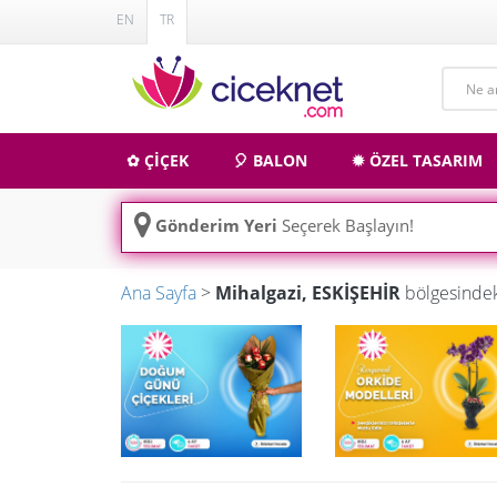
EN
TR
✿ ÇİÇEK
🎈 BALON
✹ ÖZEL TASARIM
Gönderim Yeri
Seçerek Başlayın!
Ana Sayfa
>
Mihalgazi, ESKİŞEHİR
bölgesindek