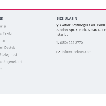
EK
BIZE ULAŞIN
Akatlar Zeytinoğlu Cad. Babil
rişi
Atadan Apt. C Blok. No:46 D.1 E
iş Takibi
İstanbul
nlar
(850) 222 2770
ri Destek
info@ciceknet.com
 Sözleşmesi
 Seçenekleri
im