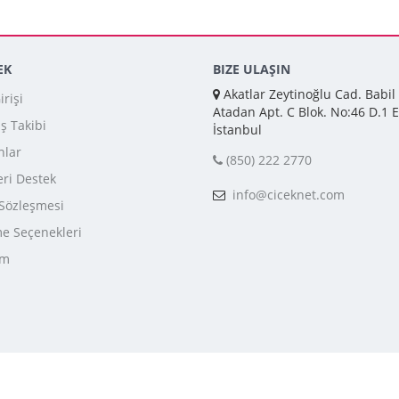
EK
BIZE ULAŞIN
Akatlar Zeytinoğlu Cad. Babil
rişi
Atadan Apt. C Blok. No:46 D.1 E
iş Takibi
İstanbul
nlar
(850) 222 2770
ri Destek
info@ciceknet.com
 Sözleşmesi
 Seçenekleri
im