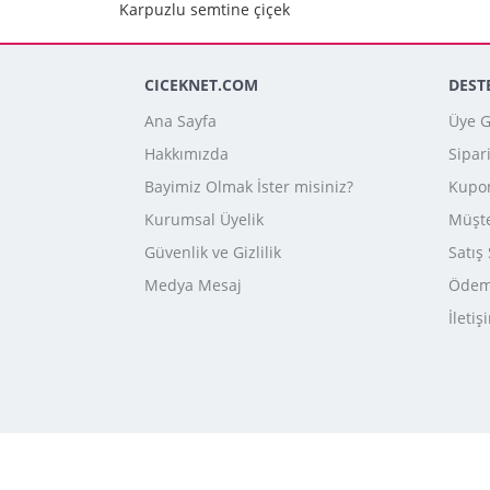
Karpuzlu semtine çiçek
CICEKNET.COM
DEST
Ana Sayfa
Üye Gi
Hakkımızda
Sipar
Bayimiz Olmak İster misiniz?
Kupo
Kurumsal Üyelik
Müşte
Güvenlik ve Gizlilik
Satış
Medya Mesaj
Ödeme
İletiş