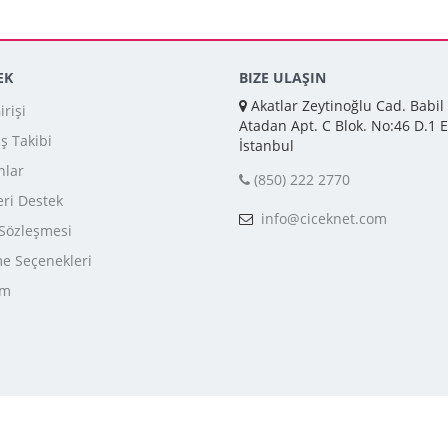
EK
BIZE ULAŞIN
Akatlar Zeytinoğlu Cad. Babil
rişi
Atadan Apt. C Blok. No:46 D.1 E
iş Takibi
İstanbul
nlar
(850) 222 2770
ri Destek
info@ciceknet.com
 Sözleşmesi
 Seçenekleri
im