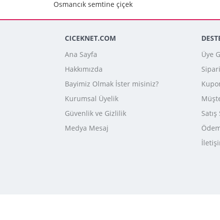
Osmancık semtine çiçek
CICEKNET.COM
DEST
Ana Sayfa
Üye Gi
Hakkımızda
Sipar
Bayimiz Olmak İster misiniz?
Kupo
Kurumsal Üyelik
Müşte
Güvenlik ve Gizlilik
Satış
Medya Mesaj
Ödeme
İletiş