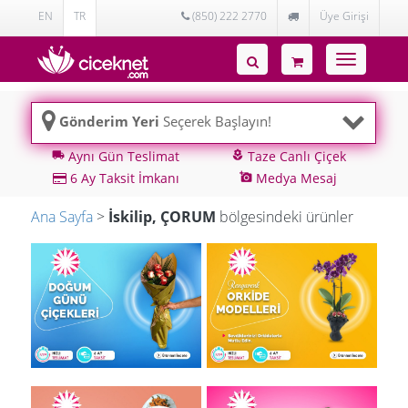
EN
TR
(850) 222 2770
Üye Girişi
Toggle
navigatio
Gönderim Yeri
Seçerek Başlayın!
Aynı Gün Teslimat
Taze Canlı Çiçek
local_shipping
local_florist
6 Ay Taksit İmkanı
Medya Mesaj
add_a_photo
Ana Sayfa
>
İskilip, ÇORUM
bölgesindeki ürünler