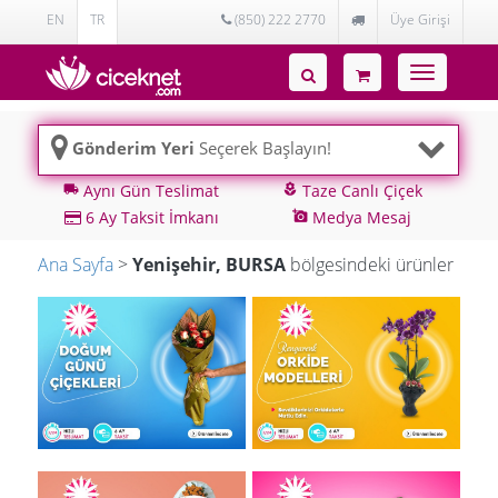
EN
TR
(850) 222 2770
Üye Girişi
Toggle
navigatio
Gönderim Yeri
Seçerek Başlayın!
Aynı Gün Teslimat
Taze Canlı Çiçek
local_shipping
local_florist
6 Ay Taksit İmkanı
Medya Mesaj
add_a_photo
Ana Sayfa
>
Yenişehir, BURSA
bölgesindeki ürünler