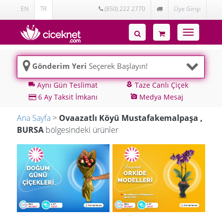
EN
TR
(850) 222 2770
Üye Girişi
Toggle
navigatio
Gönderim Yeri
Seçerek Başlayın!
Aynı Gün Teslimat
Taze Canlı Çiçek
local_shipping
local_florist
6 Ay Taksit İmkanı
Medya Mesaj
add_a_photo
Ana Sayfa
>
Ovaazatlı Köyü Mustafakemalpaşa ,
BURSA
bölgesindeki ürünler