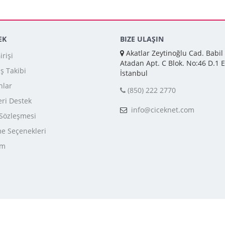
EK
BIZE ULAŞIN
Akatlar Zeytinoğlu Cad. Babil
rişi
Atadan Apt. C Blok. No:46 D.1 E
iş Takibi
İstanbul
nlar
(850) 222 2770
ri Destek
info@ciceknet.com
 Sözleşmesi
 Seçenekleri
im