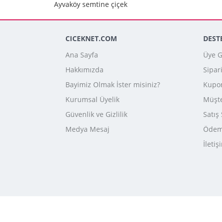
Ayvaköy semtine çiçek
CICEKNET.COM
DEST
Ana Sayfa
Üye Gi
Hakkımızda
Sipar
Bayimiz Olmak İster misiniz?
Kupo
Kurumsal Üyelik
Müşte
Güvenlik ve Gizlilik
Satış
Medya Mesaj
Ödeme
İletiş