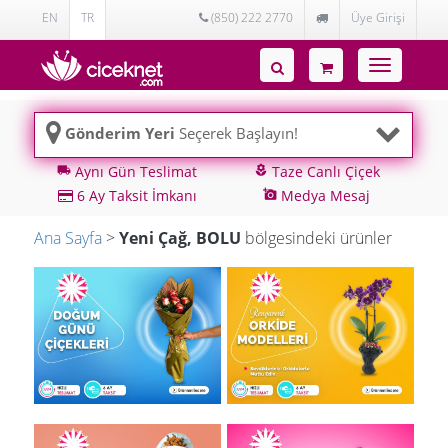
EN
TR
(850) 222 2770
Üye Girişi
Toggle
navigatio
Gönderim Yeri
Seçerek Başlayın!
Aynı Gün Teslimat
Taze Canlı Çiçek
local_shipping
local_florist
6 Ay Taksit İmkanı
Medya Mesaj
add_a_photo
Ana Sayfa
>
Yeni Çağ, BOLU
bölgesindeki ürünler