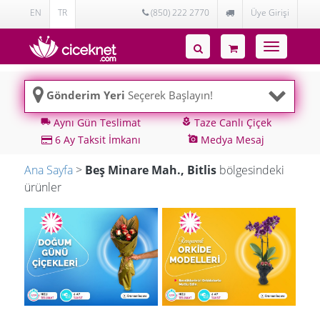
EN
TR
(850) 222 2770
Üye Girişi
Toggle
navigatio
Gönderim Yeri
Seçerek Başlayın!
Aynı Gün Teslimat
Taze Canlı Çiçek
local_shipping
local_florist
6 Ay Taksit İmkanı
Medya Mesaj
add_a_photo
Ana Sayfa
>
Beş Minare Mah., Bitlis
bölgesindeki
ürünler