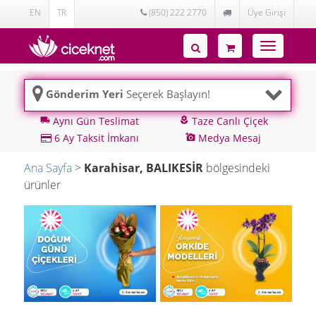
EN
TR
(850) 222 2770
Üye Girişi
Toggle
navigatio
Gönderim Yeri
Seçerek Başlayın!
Aynı Gün Teslimat
Taze Canlı Çiçek
local_shipping
local_florist
6 Ay Taksit İmkanı
Medya Mesaj
add_a_photo
Ana Sayfa
>
Karahisar, BALIKESİR
bölgesindeki
ürünler