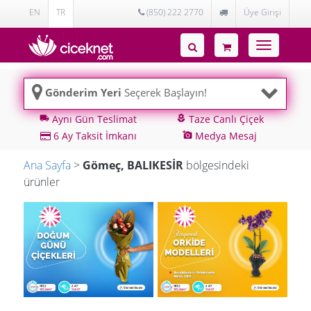
EN
TR
(850) 222 2770
Üye Girişi
Toggle
navigatio
Gönderim Yeri
Seçerek Başlayın!
Aynı Gün Teslimat
Taze Canlı Çiçek
local_shipping
local_florist
6 Ay Taksit İmkanı
Medya Mesaj
add_a_photo
Ana Sayfa
>
Gömeç, BALIKESİR
bölgesindeki
ürünler