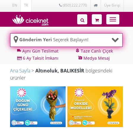
EN
TR
(850) 222 2770
Üye Girişi
Toggle
navigatio
Gönderim Yeri
Seçerek Başlayın!
Aynı Gün Teslimat
Taze Canlı Çiçek
local_shipping
local_florist
6 Ay Taksit İmkanı
Medya Mesaj
add_a_photo
Ana Sayfa
>
Altınoluk, BALIKESİR
bölgesindeki
ürünler