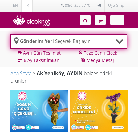
EN
TR
(850) 222 2770
Üye Girişi
Toggle
navigatio
Gönderim Yeri
Seçerek Başlayın!
Aynı Gün Teslimat
Taze Canlı Çiçek
local_shipping
local_florist
6 Ay Taksit İmkanı
Medya Mesaj
add_a_photo
Ana Sayfa
>
Ak Yeniköy, AYDIN
bölgesindeki
ürünler