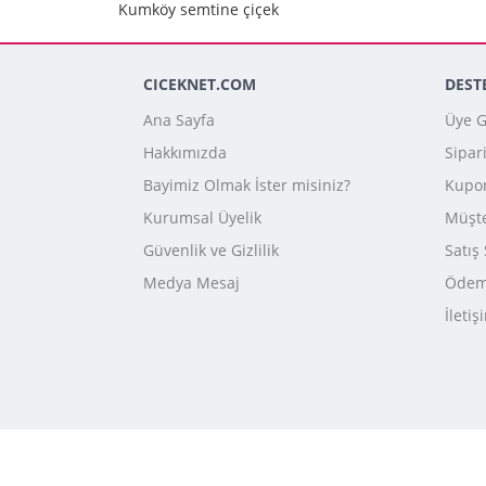
Kumköy semtine çiçek
CICEKNET.COM
DEST
Ana Sayfa
Üye Gi
Hakkımızda
Sipar
Bayimiz Olmak İster misiniz?
Kupo
Kurumsal Üyelik
Müşte
Güvenlik ve Gizlilik
Satış
Medya Mesaj
Ödeme
İletiş