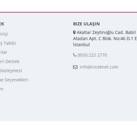
EK
BIZE ULAŞIN
Akatlar Zeytinoğlu Cad. Babil
rişi
Atadan Apt. C Blok. No:46 D.1 E
iş Takibi
İstanbul
nlar
(850) 222 2770
ri Destek
info@ciceknet.com
 Sözleşmesi
 Seçenekleri
im