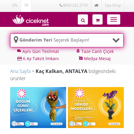
EN
TR
(850) 222 2770
Üye Girişi
Toggle
navigatio
Gönderim Yeri
Seçerek Başlayın!
Aynı Gün Teslimat
Taze Canlı Çiçek
local_shipping
local_florist
6 Ay Taksit İmkanı
Medya Mesaj
add_a_photo
Ana Sayfa
>
Kaç Kalkan, ANTALYA
bölgesindeki
ürünler