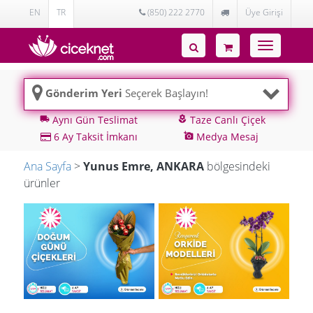
EN
TR
(850) 222 2770
Üye Girişi
Toggle
navigatio
Gönderim Yeri
Seçerek Başlayın!
Aynı Gün Teslimat
Taze Canlı Çiçek
local_shipping
local_florist
6 Ay Taksit İmkanı
Medya Mesaj
add_a_photo
Ana Sayfa
>
Yunus Emre, ANKARA
bölgesindeki
ürünler