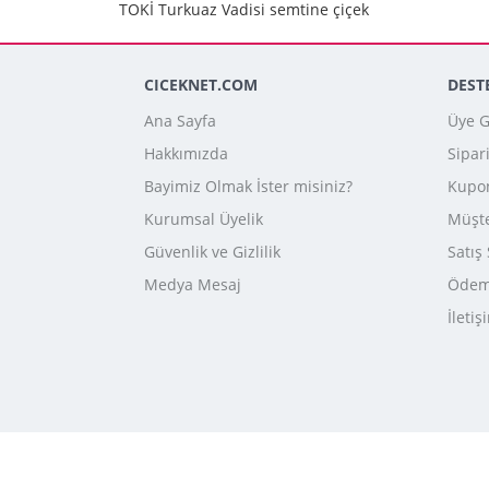
TOKİ Turkuaz Vadisi semtine çiçek
CICEKNET.COM
DEST
Ana Sayfa
Üye Gi
Hakkımızda
Sipar
Bayimiz Olmak İster misiniz?
Kupo
Kurumsal Üyelik
Müşte
Güvenlik ve Gizlilik
Satış
Medya Mesaj
Ödeme
İletiş