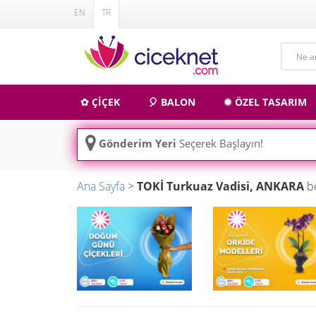
EN
TR
✿ ÇİÇEK
🎈 BALON
✹ ÖZEL TASARIM
Gönderim Yeri
Seçerek Başlayın!
Ana Sayfa
>
TOKİ Turkuaz Vadisi, ANKARA
bö