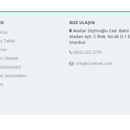
EK
BIZE ULAŞIN
Akatlar Zeytinoğlu Cad. Babil
rişi
Atadan Apt. C Blok. No:46 D.1 E
iş Takibi
İstanbul
nlar
(850) 222 2770
ri Destek
info@ciceknet.com
 Sözleşmesi
 Seçenekleri
im