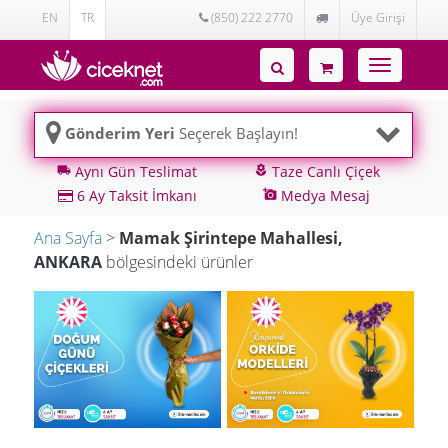
EN
TR
(850) 222 2770
Üye Girişi
Toggle
navigatio
Gönderim Yeri
Seçerek Başlayın!
Aynı Gün Teslimat
Taze Canlı Çiçek
local_shipping
local_florist
6 Ay Taksit İmkanı
Medya Mesaj
add_a_photo
Ana Sayfa
>
Mamak Şirintepe Mahallesi,
ANKARA
bölgesindeki ürünler