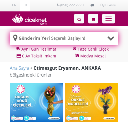
EN
TR
(850) 222 2770
Üye Girişi
Toggle
navigatio
Gönderim Yeri
Seçerek Başlayın!
Aynı Gün Teslimat
Taze Canlı Çiçek
local_shipping
local_florist
6 Ay Taksit İmkanı
Medya Mesaj
add_a_photo
Ana Sayfa
>
Etimesgut Eryaman, ANKARA
bölgesindeki ürünler