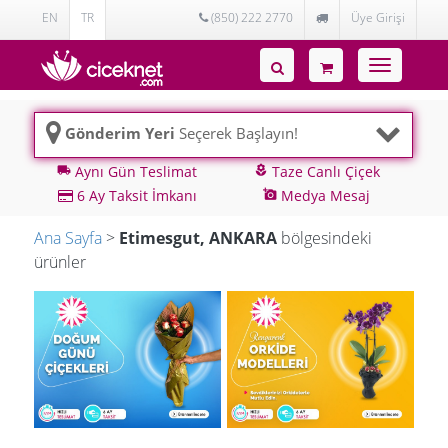
EN
TR
(850) 222 2770
Üye Girişi
Toggle
navigatio
Gönderim Yeri
Seçerek Başlayın!
Aynı Gün Teslimat
Taze Canlı Çiçek
local_shipping
local_florist
6 Ay Taksit İmkanı
Medya Mesaj
add_a_photo
Ana Sayfa
>
Etimesgut, ANKARA
bölgesindeki
ürünler