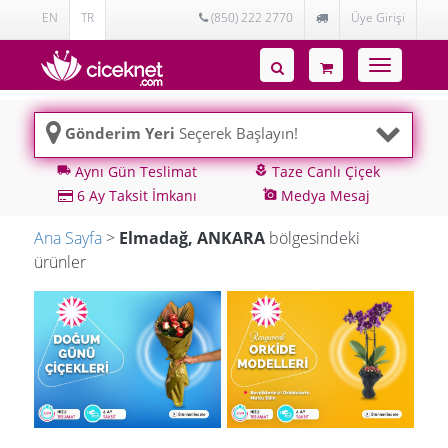
EN
TR
(850) 222 2770
Üye Girişi
Toggle
navigatio
Gönderim Yeri
Seçerek Başlayın!
Aynı Gün Teslimat
Taze Canlı Çiçek
local_shipping
local_florist
6 Ay Taksit İmkanı
Medya Mesaj
add_a_photo
Ana Sayfa
>
Elmadağ, ANKARA
bölgesindeki
ürünler