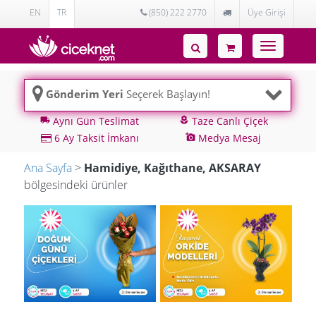
EN
TR
(850) 222 2770
Üye Girişi
Toggle
navigatio
Gönderim Yeri
Seçerek Başlayın!
Aynı Gün Teslimat
Taze Canlı Çiçek
local_shipping
local_florist
6 Ay Taksit İmkanı
Medya Mesaj
add_a_photo
Ana Sayfa
>
Hamidiye, Kağıthane, AKSARAY
bölgesindeki ürünler