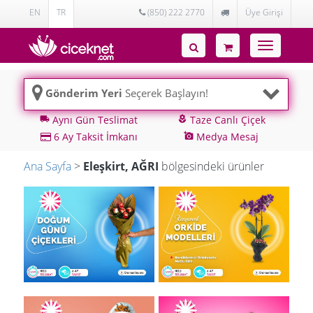
EN
TR
(850) 222 2770
Üye Girişi
Toggle
navigatio
Gönderim Yeri
Seçerek Başlayın!
Aynı Gün Teslimat
Taze Canlı Çiçek
local_shipping
local_florist
6 Ay Taksit İmkanı
Medya Mesaj
add_a_photo
Ana Sayfa
>
Eleşkirt, AĞRI
bölgesindeki ürünler