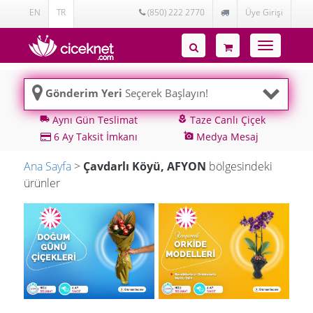
EN
TR
(850) 222 2770
Üye Girişi
Toggle
navigatio
Gönderim Yeri
Seçerek Başlayın!
Aynı Gün Teslimat
Taze Canlı Çiçek
local_shipping
local_florist
6 Ay Taksit İmkanı
Medya Mesaj
add_a_photo
Ana Sayfa
>
Çavdarlı Köyü, AFYON
bölgesindeki
ürünler