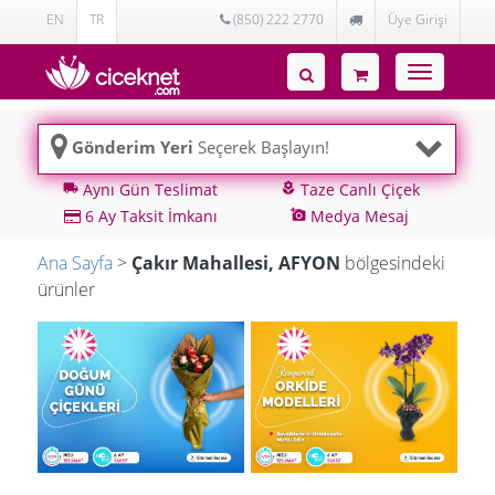
EN
TR
(850) 222 2770
Üye Girişi
Toggle
navigatio
Gönderim Yeri
Seçerek Başlayın!
Aynı Gün Teslimat
Taze Canlı Çiçek
local_shipping
local_florist
6 Ay Taksit İmkanı
Medya Mesaj
add_a_photo
Ana Sayfa
>
Çakır Mahallesi, AFYON
bölgesindeki
ürünler