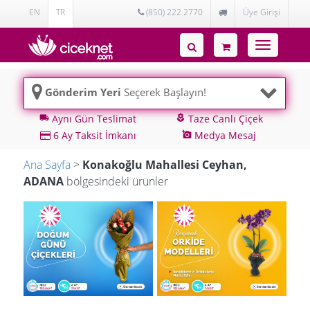
EN
TR
(850) 222 2770
Üye Girişi
Toggle
navigatio
Gönderim Yeri
Seçerek Başlayın!
Aynı Gün Teslimat
Taze Canlı Çiçek
local_shipping
local_florist
6 Ay Taksit İmkanı
Medya Mesaj
add_a_photo
Ana Sayfa
>
Konakoğlu Mahallesi Ceyhan,
ADANA
bölgesindeki ürünler