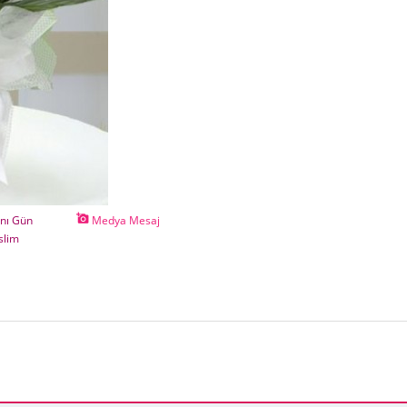
add_a_photo
nı Gün
Medya Mesaj
slim