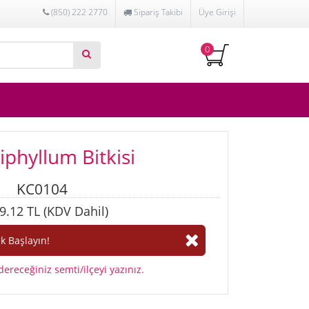
(850) 222 2770
Sipariş Takibi
Üye Girişi
0
iphyllum Bitkisi
KC0104
9.12 TL (KDV Dahil)
ereceğiniz semti/ilçeyi yazınız.