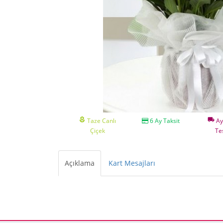
local_florist
local_shipping
Taze Canlı
6 Ay Taksit
Ay
Çiçek
Te
Açıklama
Kart Mesajları