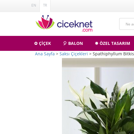
EN
TR
✿ ÇİÇEK
🎈 BALON
✹ ÖZEL TASARIM
Ana Sayfa
>
Saksı Çiçekleri
> Spathiphyllum Bitkis