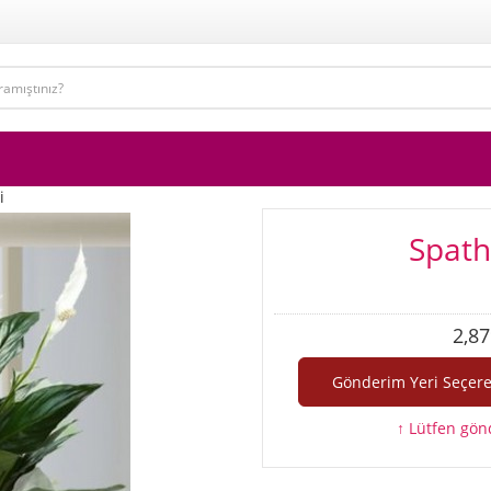
i
Spath
2,87
↑ Lütfen gönd