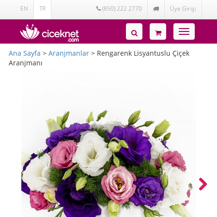
EN
TR
(850) 222 2770
Üye Girişi
Toggle
navigatio
Ana Sayfa
>
Aranjmanlar
> Rengarenk Lisyantuslu Çiçek
Aranjmanı
Next