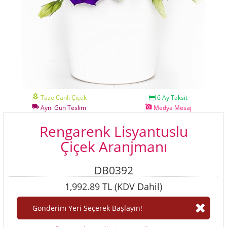
local_florist
Taze Canlı Çiçek
6 Ay Taksit
local_shipping
add_a_photo
Aynı Gün Teslim
Medya Mesaj
Rengarenk Lisyantuslu
Çiçek Aranjmanı
DB0392
1,992.89 TL (KDV Dahil)