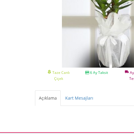
local_florist
local_shipping
Taze Canlı
6 Ay Taksit
Ay
Çiçek
Te
Açıklama
Kart Mesajları