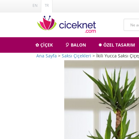
EN
TR
✿ ÇİÇEK
🎈 BALON
✹ ÖZEL TASARIM
Ana Sayfa
>
Saksı Çiçekleri
> İkili Yucca Saksı Çiçe