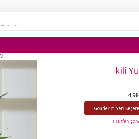
ği.
İkili Y
4,98
↑ Lütfen gönd