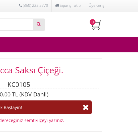
(850) 222 2770
Sipariş Takibi
Üye Girişi
0
ucca Saksı Çiçeği.
KC0105
0.00 TL (KDV Dahil)
ereceğiniz semti/ilçeyi yazınız.