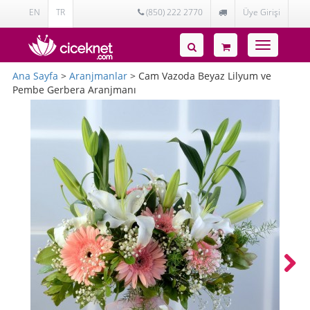
EN
TR
(850) 222 2770
Üye Girişi
Toggle
navigatio
Ana Sayfa
>
Aranjmanlar
> Cam Vazoda Beyaz Lilyum ve
Pembe Gerbera Aranjmanı
Next