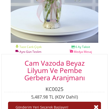
local_florist
Taze Canlı Çiçek
6 Ay Taksit
local_shipping
add_a_photo
Aynı Gün Teslim
Medya Mesaj
Cam Vazoda Beyaz
Lilyum Ve Pembe
Gerbera Aranjmanı
KC0025
5,487.98 TL (KDV Dahil)